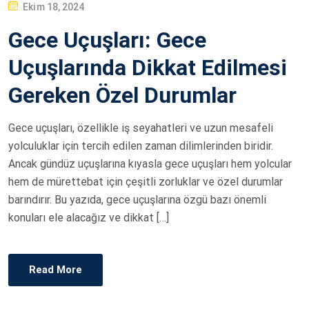
P
Ekim 18, 2024
O
Gece Uçuşları: Gece
S
T
Uçuşlarında Dikkat Edilmesi
E
Gereken Özel Durumlar
D
O
Gece uçuşları, özellikle iş seyahatleri ve uzun mesafeli
N
yolculuklar için tercih edilen zaman dilimlerinden biridir.
Ancak gündüz uçuşlarına kıyasla gece uçuşları hem yolcular
hem de mürettebat için çeşitli zorluklar ve özel durumlar
barındırır. Bu yazıda, gece uçuşlarına özgü bazı önemli
konuları ele alacağız ve dikkat […]
Read More