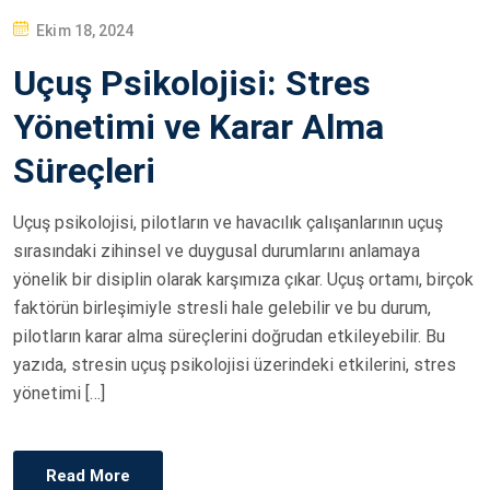
P
Ekim 18, 2024
O
Uçuş Psikolojisi: Stres
S
T
Yönetimi ve Karar Alma
E
Süreçleri
D
O
Uçuş psikolojisi, pilotların ve havacılık çalışanlarının uçuş
N
sırasındaki zihinsel ve duygusal durumlarını anlamaya
yönelik bir disiplin olarak karşımıza çıkar. Uçuş ortamı, birçok
faktörün birleşimiyle stresli hale gelebilir ve bu durum,
pilotların karar alma süreçlerini doğrudan etkileyebilir. Bu
yazıda, stresin uçuş psikolojisi üzerindeki etkilerini, stres
yönetimi […]
Read More