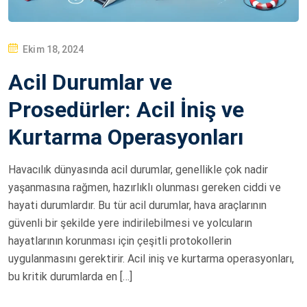
P
Ekim 18, 2024
O
Acil Durumlar ve
S
T
Prosedürler: Acil İniş ve
E
Kurtarma Operasyonları
D
O
Havacılık dünyasında acil durumlar, genellikle çok nadir
N
yaşanmasına rağmen, hazırlıklı olunması gereken ciddi ve
hayati durumlardır. Bu tür acil durumlar, hava araçlarının
güvenli bir şekilde yere indirilebilmesi ve yolcuların
hayatlarının korunması için çeşitli protokollerin
uygulanmasını gerektirir. Acil iniş ve kurtarma operasyonları,
bu kritik durumlarda en […]