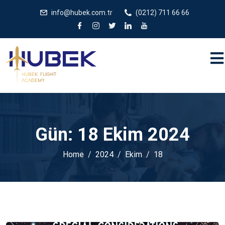
/** * JivoChat header.php içinde */
gtag('config', 'G-
info@hubek.com.tr
(0212) 711 66 66
5EDRTVJ3Q2');
Gün:
18 Ekim 2024
Home
2024
Ekim
18