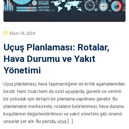
P
Ekim 18, 2024
O
Uçuş Planlaması: Rotalar,
S
T
Hava Durumu ve Yakıt
E
Yönetimi
D
O
Uçuş planlaması, hava taşımacılığının en kritik aşamalarından
N
biridir. Hem ticari hem de özel uçuşlarda, güvenli ve verimli
bir yolculuk için detaylı bir planlama yapılması gerekir. Bu
planlamanın merkezinde, rotaların belirlenmesi, hava durumu
koşullarının değerlendirilmesi ve yakıt yönetimi gibi önemli
unsurlar yer alır. Bu yazıda, uçuş […]