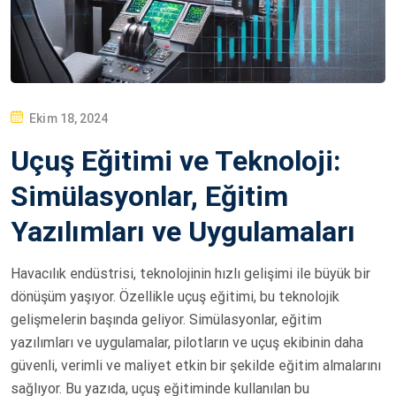
P
Ekim 18, 2024
O
Uçuş Eğitimi ve Teknoloji:
S
T
Simülasyonlar, Eğitim
E
Yazılımları ve Uygulamaları
D
O
Havacılık endüstrisi, teknolojinin hızlı gelişimi ile büyük bir
N
dönüşüm yaşıyor. Özellikle uçuş eğitimi, bu teknolojik
gelişmelerin başında geliyor. Simülasyonlar, eğitim
yazılımları ve uygulamalar, pilotların ve uçuş ekibinin daha
güvenli, verimli ve maliyet etkin bir şekilde eğitim almalarını
sağlıyor. Bu yazıda, uçuş eğitiminde kullanılan bu