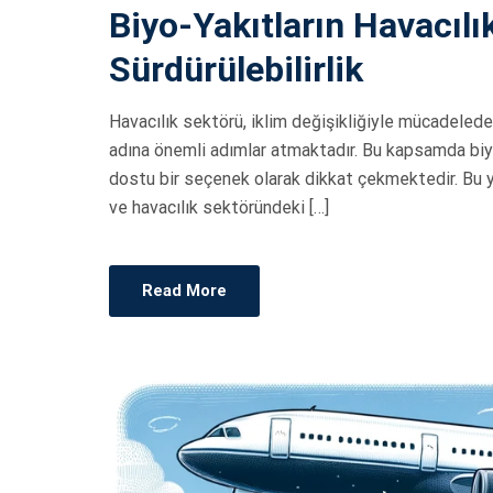
Biyo-Yakıtların Havacılı
S
T
Sürdürülebilirlik
E
D
Havacılık sektörü, iklim değişikliğiyle mücadelede
O
adına önemli adımlar atmaktadır. Bu kapsamda biyo-
N
dostu bir seçenek olarak dikkat çekmektedir. Bu yaz
ve havacılık sektöründeki […]
Read More