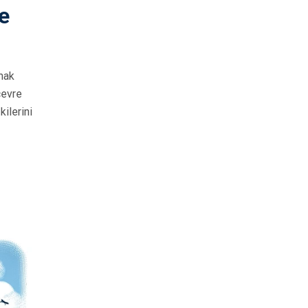
ve
rmak
çevre
ilerini