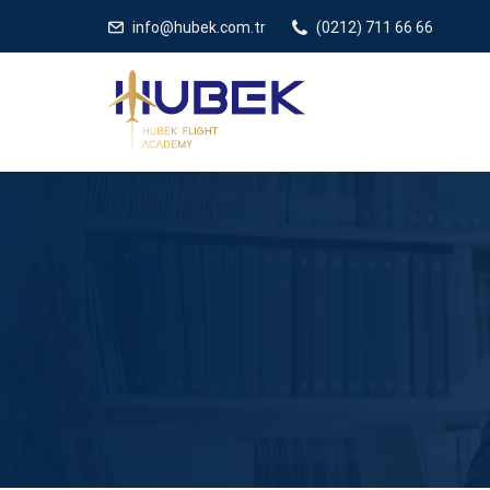
/** * JivoChat header.php içinde */
gtag('config', 'G-5EDRTVJ3Q2
info@hubek.com.tr
(0212) 711 66 66