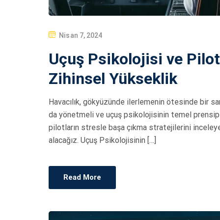
P
Nisan 7, 2024
O
Uçuş Psikolojisi ve Pil
S
T
Zihinsel Yükseklik
E
D
Havacılık, gökyüzünde ilerlemenin ötesinde bir sanat
O
da yönetmeli ve uçuş psikolojisinin temel prensiple
N
pilotların stresle başa çıkma stratejilerini incele
alacağız. Uçuş Psikolojisinin […]
Read More