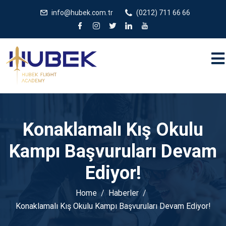
/** * JivoChat header.php içinde */
gtag('config', 'G-
info@hubek.com.tr
(0212) 711 66 66
5EDRTVJ3Q2');
Konaklamalı Kış Okulu
Kampı Başvuruları Devam
Ediyor!
Home
Haberler
Konaklamalı Kış Okulu Kampı Başvuruları Devam Ediyor!