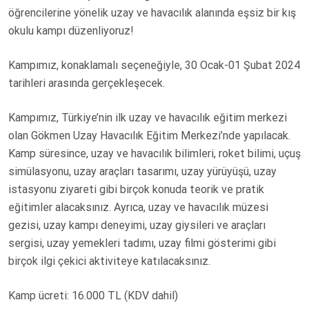
S
öğrencilerine yönelik uzay ve havacılık alanında eşsiz bir kış
T
okulu kampı düzenliyoruz!
E
D
Kampımız, konaklamalı seçeneğiyle, 30 Ocak-01 Şubat 2024
O
tarihleri arasında gerçekleşecek.
N
Kampımız, Türkiye’nin ilk uzay ve havacılık eğitim merkezi
olan Gökmen Uzay Havacılık Eğitim Merkezi’nde yapılacak.
Kamp süresince, uzay ve havacılık bilimleri, roket bilimi, uçuş
simülasyonu, uzay araçları tasarımı, uzay yürüyüşü, uzay
istasyonu ziyareti gibi birçok konuda teorik ve pratik
eğitimler alacaksınız. Ayrıca, uzay ve havacılık müzesi
gezisi, uzay kampı deneyimi, uzay giysileri ve araçları
sergisi, uzay yemekleri tadımı, uzay filmi gösterimi gibi
birçok ilgi çekici aktiviteye katılacaksınız.
Kamp ücreti: 16.000 TL (KDV dahil)