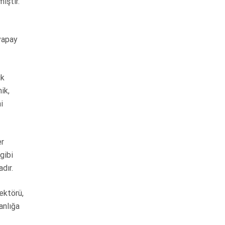
iştir.
 yapay
ık
ik,
i
er
gibi
adır.
ektörü,
anlığa