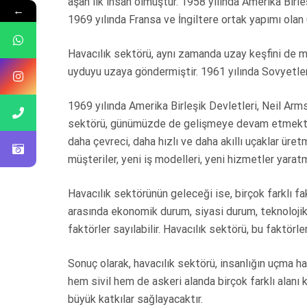
aşan ilk insan olmuştur. 1958 yılında Amerika Birle
←
1969 yılında Fransa ve İngiltere ortak yapımı olan
Havacılık sektörü, aynı zamanda uzay keşfini de müm
uyduyu uzaya göndermiştir. 1961 yılında Sovyetler B
1969 yılında Amerika Birleşik Devletleri, Neil Arms
sektörü, günümüzde de gelişmeye devam etmektedi
daha çevreci, daha hızlı ve daha akıllı uçaklar üretm
müşteriler, yeni iş modelleri, yeni hizmetler yarat
Havacılık sektörünün geleceği ise, birçok farklı fa
arasında ekonomik durum, siyasi durum, teknolojik 
faktörler sayılabilir. Havacılık sektörü, bu faktör
Sonuç olarak, havacılık sektörü, insanlığın uçma ha
hem sivil hem de askeri alanda birçok farklı alanı
büyük katkılar sağlayacaktır.