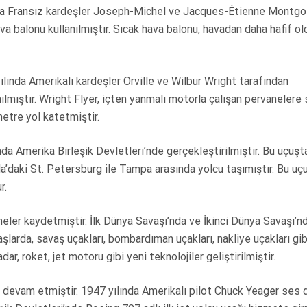
ında Fransız kardeşler Joseph-Michel ve Jacques-Étienne Montgol
ava balonu kullanılmıştır. Sıcak hava balonu, havadan daha hafif o
ılında Amerikalı kardeşler Orville ve Wilbur Wright tarafından
nılmıştır. Wright Flyer, içten yanmalı motorla çalışan pervanelere s
etre yol katetmiştir.
nda Amerika Birleşik Devletleri’nde gerçekleştirilmiştir. Bu uçuşt
ida’daki St. Petersburg ile Tampa arasında yolcu taşımıştır. Bu uç
ur.
eler kaydetmiştir. İlk Dünya Savaşı’nda ve İkinci Dünya Savaşı’n
şlarda, savaş uçakları, bombardıman uçakları, nakliye uçakları gibi
dar, roket, jet motoru gibi yeni teknolojiler geliştirilmiştir.
devam etmiştir. 1947 yılında Amerikalı pilot Chuck Yeager ses d