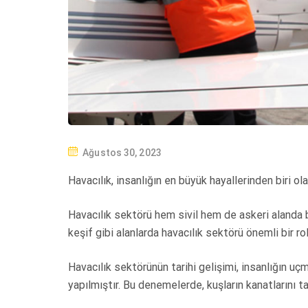
P
Ağustos 30, 2023
O
Havacılık, insanlığın en büyük hayallerinden biri o
S
T
Havacılık sektörü hem sivil hem de askeri alanda bi
E
keşif gibi alanlarda havacılık sektörü önemli bir ro
D
O
Havacılık sektörünün tarihi gelişimi, insanlığın u
N
yapılmıştır. Bu denemelerde, kuşların kanatlarını ta