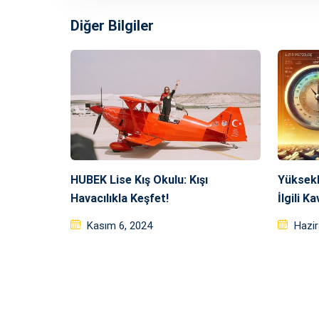
Diğer Bilgiler
HUBEK Lise Kış Okulu: Kışı
Yüksekl
Havacılıkla Keşfet!
İlgili K
Posted
Post
Kasım 6, 2024
Hazir
on
on