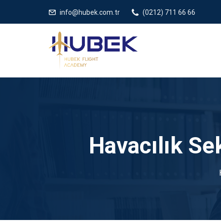
/** * JivoChat header.php içinde */
gtag('config', 'G-5EDRTVJ3Q2
info@hubek.com.tr
(0212) 711 66 66
Havacılık Sek