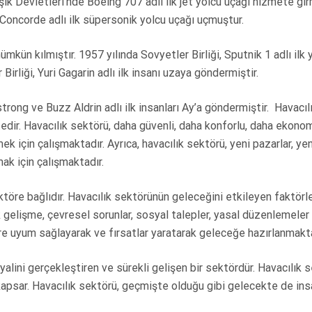
şik Devletleri’nde Boeing 707 adlı ilk jet yolcu uçağı hizmete girm
 Concorde adlı ilk süpersonik yolcu uçağı uçmuştur.
kün kılmıştır. 1957 yılında Sovyetler Birliği, Sputnik 1 adlı ilk
irliği, Yuri Gagarin adlı ilk insanı uzaya göndermiştir.
trong ve Buzz Aldrin adlı ilk insanları Ay’a göndermiştir. Havacıl
r. Havacılık sektörü, daha güvenli, daha konforlu, daha ekonom
ek için çalışmaktadır. Ayrıca, havacılık sektörü, yeni pazarlar, yen
mak için çalışmaktadır.
ktöre bağlıdır. Havacılık sektörünün geleceğini etkileyen faktörl
gelişme, çevresel sorunlar, sosyal talepler, yasal düzenlemeler 
lere uyum sağlayarak ve fırsatlar yaratarak geleceğe hazırlanmakt
yalini gerçekleştiren ve sürekli gelişen bir sektördür. Havacılık s
 kapsar. Havacılık sektörü, geçmişte olduğu gibi gelecekte de ins