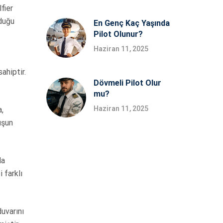
fier
lduğu
En Genç Kaç Yaşında
Pilot Olunur?
Haziran 11, 2025
ahiptir.
Dövmeli Pilot Olur
mu?
Haziran 11, 2025
a,
uşun
da
 farklı
uvarını