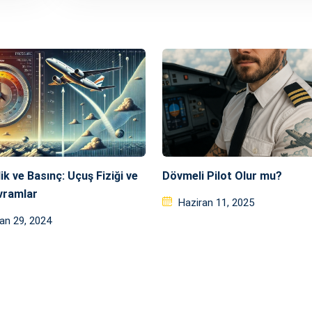
ik ve Basınç: Uçuş Fiziği ve
Dövmeli Pilot Olur mu?
avramlar
Posted
Haziran 11, 2025
ed
on
an 29, 2024