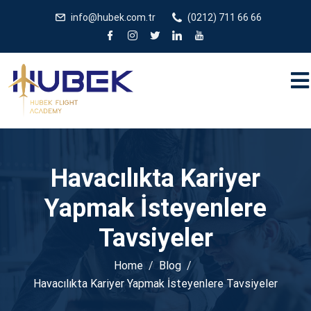
/** * JivoChat header.php içinde */
gtag('config', 'G-
info@hubek.com.tr
(0212) 711 66 66
5EDRTVJ3Q2');
Havacılıkta Kariyer
Yapmak İsteyenlere
Tavsiyeler
Home
Blog
Havacılıkta Kariyer Yapmak İsteyenlere Tavsiyeler