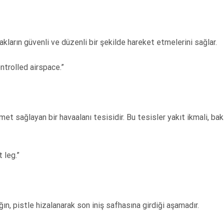
kların güvenli ve düzenli bir şekilde hareket etmelerini sağlar.
trolled airspace.”
met sağlayan bir havaalanı tesisidir. Bu tesisler yakıt ikmali, ba
 leg.”
ın, pistle hizalanarak son iniş safhasına girdiği aşamadır.