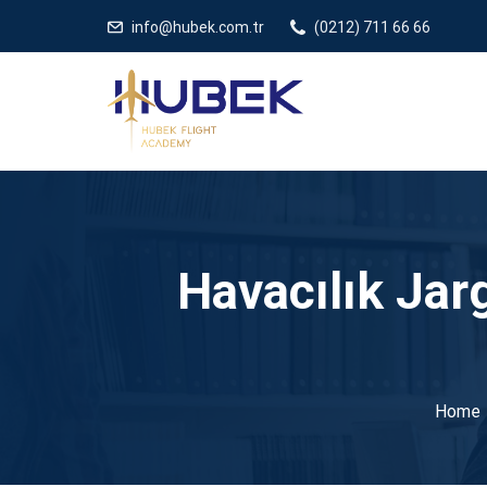
/** * JivoChat header.php içinde */
gtag('config', 'G-5EDRTVJ3Q2
info@hubek.com.tr
(0212) 711 66 66
Havacılık Jar
Home