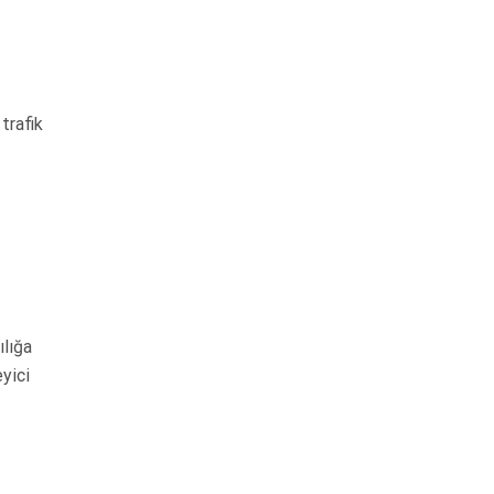
trafik
ılığa
yici