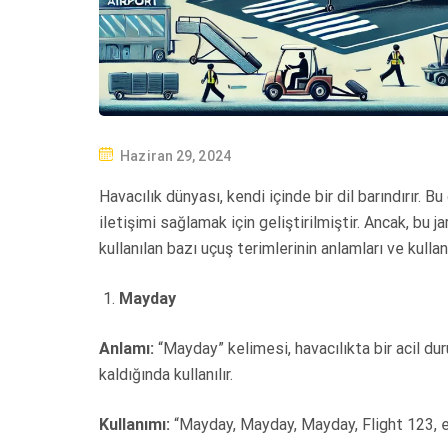
P
Haziran 29, 2024
O
Havacılık dünyası, kendi içinde bir dil barındırır. Bu
S
iletişimi sağlamak için geliştirilmiştir. Ancak, bu ja
T
kullanılan bazı uçuş terimlerinin anlamları ve kullan
E
D
Mayday
O
N
Anlamı:
“Mayday” kelimesi, havacılıkta bir acil duru
kaldığında kullanılır.
Kullanımı:
“Mayday, Mayday, Mayday, Flight 123, en