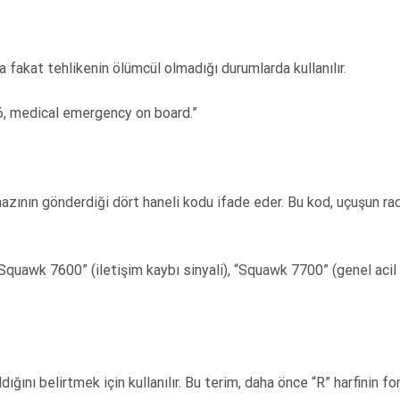
 fakat tehlikenin ölümcül olmadığı durumlarda kullanılır.
6, medical emergency on board.”
azının gönderdiği dört haneli kodu ifade eder. Bu kod, uçuşun ra
“Squawk 7600” (iletişim kaybı sinyali), “Squawk 7700” (genel aci
dığını belirtmek için kullanılır. Bu terim, daha önce “R” harfinin fo