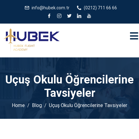
/** * JivoChat header.php içinde */
gtag('config', 'G-
info@hubek.com.tr
(0212) 711 66 66
5EDRTVJ3Q2');
Uçuş Okulu Öğrencilerine
Tavsiyeler
Home
Blog
Uçuş Okulu Öğrencilerine Tavsiyeler