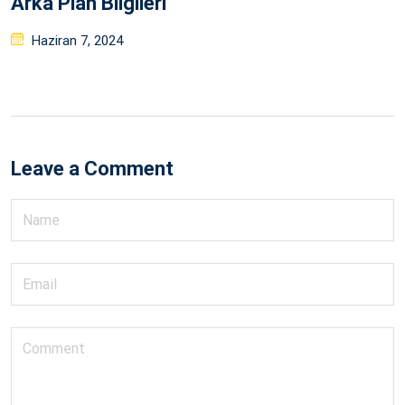
Arka Plan Bilgileri
Posted
Haziran 7, 2024
on
Leave a Comment