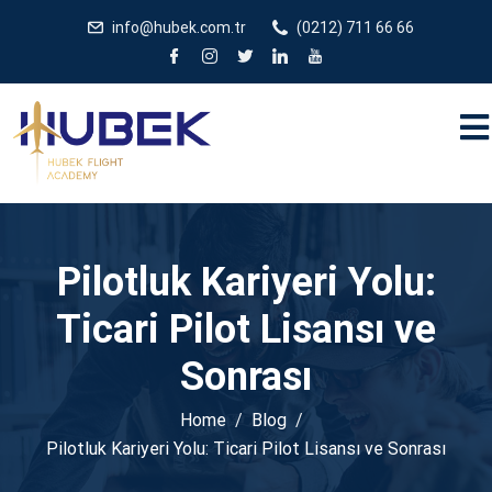
/** * JivoChat header.php içinde */
gtag('config', 'G-
info@hubek.com.tr
(0212) 711 66 66
5EDRTVJ3Q2');
Pilotluk Kariyeri Yolu:
Ticari Pilot Lisansı ve
Sonrası
Home
Blog
Pilotluk Kariyeri Yolu: Ticari Pilot Lisansı ve Sonrası