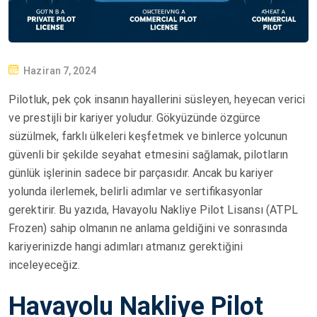
P
Haziran 7, 2024
O
Pilotluk, pek çok insanın hayallerini süsleyen, heyecan verici
S
ve prestijli bir kariyer yoludur. Gökyüzünde özgürce
T
süzülmek, farklı ülkeleri keşfetmek ve binlerce yolcunun
E
güvenli bir şekilde seyahat etmesini sağlamak, pilotların
D
günlük işlerinin sadece bir parçasıdır. Ancak bu kariyer
O
yolunda ilerlemek, belirli adımlar ve sertifikasyonlar
N
gerektirir. Bu yazıda, Havayolu Nakliye Pilot Lisansı (ATPL
Frozen) sahip olmanın ne anlama geldiğini ve sonrasında
kariyerinizde hangi adımları atmanız gerektiğini
inceleyeceğiz.
Havayolu Nakliye Pilot