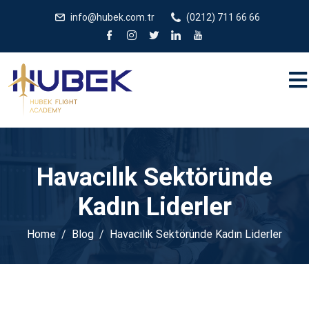
/** * JivoChat header.php içinde */
gtag('config', 'G-
info@hubek.com.tr
(0212) 711 66 66
5EDRTVJ3Q2');
Havacılık Sektöründe
Kadın Liderler
Home
Blog
Havacılık Sektöründe Kadın Liderler