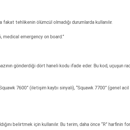
 fakat tehlikenin ölümcül olmadığı durumlarda kullanılır.
6, medical emergency on board.”
azının gönderdiği dört haneli kodu ifade eder. Bu kod, uçuşun ra
“Squawk 7600” (iletişim kaybı sinyali), “Squawk 7700” (genel aci
dığını belirtmek için kullanılır. Bu terim, daha önce “R” harfinin fo