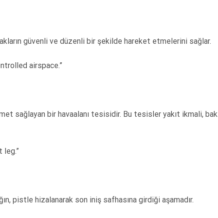
kların güvenli ve düzenli bir şekilde hareket etmelerini sağlar.
trolled airspace.”
met sağlayan bir havaalanı tesisidir. Bu tesisler yakıt ikmali, ba
 leg.”
ın, pistle hizalanarak son iniş safhasına girdiği aşamadır.