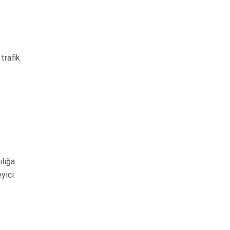
trafik
ılığa
yici