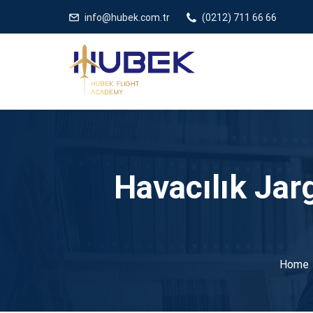
/** * JivoChat header.php içinde */
gtag('config', 'G-5EDRTVJ3Q2
info@hubek.com.tr
(0212) 711 66 66
Havacılık Jar
Home