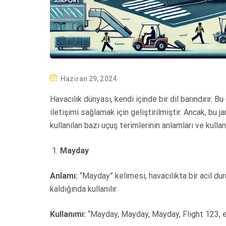
P
Haziran 29, 2024
O
Havacılık dünyası, kendi içinde bir dil barındırır. Bu
S
iletişimi sağlamak için geliştirilmiştir. Ancak, bu ja
T
kullanılan bazı uçuş terimlerinin anlamları ve kullan
E
D
Mayday
O
N
Anlamı:
“Mayday” kelimesi, havacılıkta bir acil duru
kaldığında kullanılır.
Kullanımı:
“Mayday, Mayday, Mayday, Flight 123, en